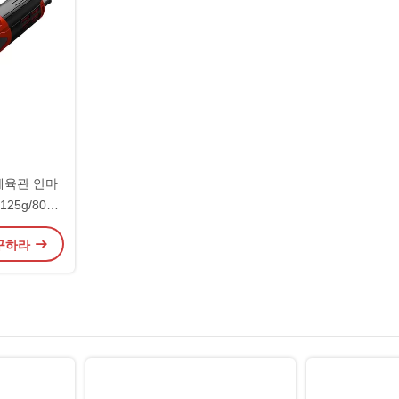
체육관 안마
25g/80g
 구하라