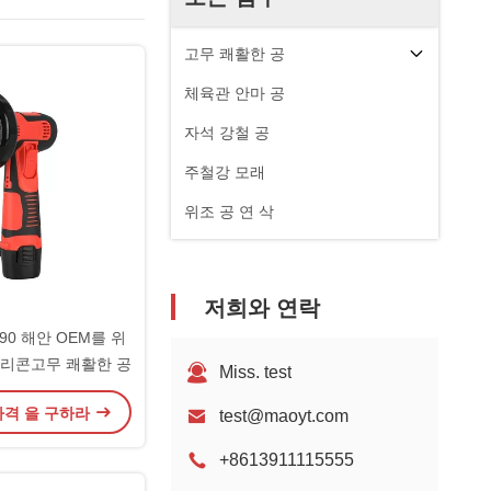
고무 쾌활한 공
체육관 안마 공
자석 강철 공
주철강 모래
위조 공 연 삭
저희와 연락
90 해안 OEM를 위
실리콘고무 쾌활한 공
Miss. test
가격 을 구하라
test@maoyt.com
+8613911115555