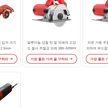
 입자 크기
알루미늄 강철 탄 및 모래의 고강
쉬운 가동 주
 2.5mm
도 철사 주철강 모래 388~509HV
의하여 부드럽
방위 강
 구하라
가장 좋은 가격 을 구하라
가장 좋은 